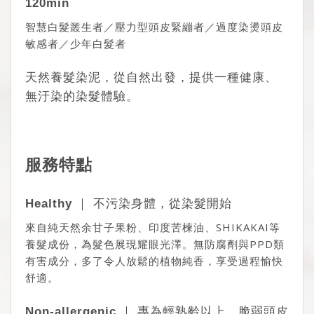
120min
智慧白髮叢生者／
壓力型頭皮緊繃者／過度染燙頭皮
敏感者／少年白髮者
天然養髮染泥，從自然出發，提供一種健康、
無汙染的染髮體驗。
服務特點
Healthy ｜ 不污染身體，從染髮開始
來自純天然余甘子果粉、印度苦楝油、SHIKAKAI等
養髮成份，為髮色展現耀眼光澤。無防腐劑與PPD類
有害成分，多了令人放鬆的植物純香，享受過程愉快
舒適。
Non-allergenic ｜ 專為輕熟齡以上，脆弱頭皮