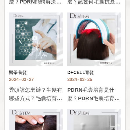
麼？PDRN能夠解決掉
麼？該如何毛囊抗衰？
髮問題嗎？一次看懂
完整解析毛囊抗衰的原
PDRN生物技術！
理與方法！
醫學養髮
D+CELL育髮
2024
03
27
2024
03
25
禿頭該怎麼辦？生髮有
PDRN毛囊培育是什
哪些方式？毛囊培育所
麼？PDRN毛囊培育適
告訴你掉髮的解決方
合我嗎？一分鐘完整了
式！
解PDRN毛囊培育！