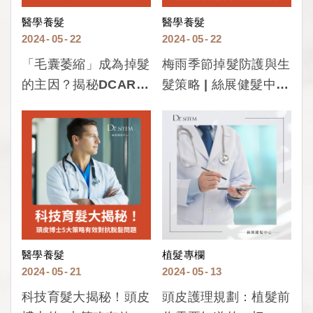
醫學養髮
醫學養髮
2024
05
22
2024
05
22
「毛囊萎縮」成為掉髮
梅雨季節掉髮防護與生
的主因？揭秘DCARD
髮策略 | 絲展健髮中心
生髮3大保養迷思。
專業頭皮管理指南
醫學養髮
植髮專欄
2024
05
21
2024
05
13
科技育髮大揭秘！頭皮
頭皮護理規劃：植髮前