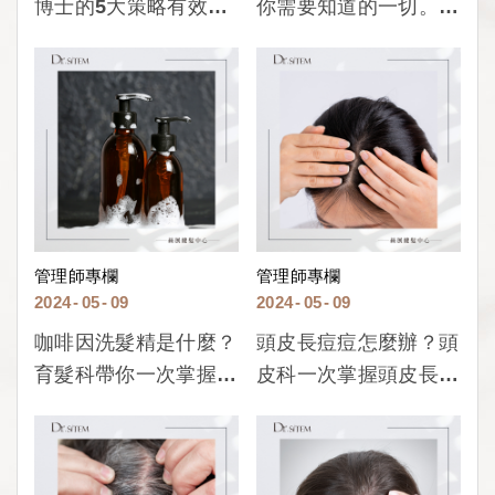
博士的5大策略有效對
你需要知道的一切。醫
抗脫髮 |
師不敢和你說的秘密。
管理師專欄
管理師專欄
2024
05
09
2024
05
09
咖啡因洗髮精是什麼？
頭皮長痘痘怎麼辦？頭
育髮科帶你一次掌握咖
皮科一次掌握頭皮長痘
啡因洗髮精的常見問
痘的成因與解決方式！
題！