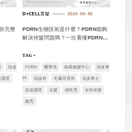
D+CELL育髮
2024
04
05
你完整
PDRN生物技術是什麼？PDRN能夠
解決掉髮問題嗎？一次看懂PDRN生
物技術！
門
頭皮
PDRN
醫學洗
絲展健髮中心
頭皮專
皮護理
門
頭皮科
毛囊培育所
頭皮博士
頭皮護理
生髮
雄性禿
女性掉髮
圓禿