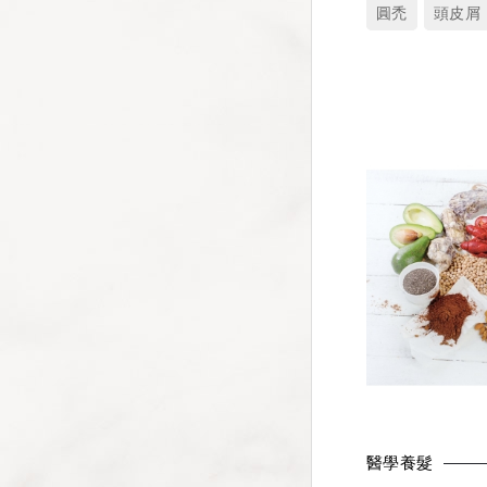
圓禿
頭皮屑
醫學養髮